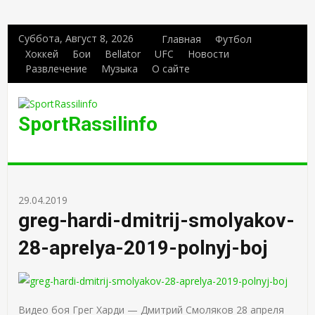
Суббота, Август 8, 2026
Главная
Футбол
Хоккей
Бои
Bellator
UFC
Новости
Развлечение
Музыка
О сайте
SportRassilinfo
29.04.2019
greg-hardi-dmitrij-smolyakov-
28-aprelya-2019-polnyj-boj
Видео боя Грег Харди — Дмитрий Смоляков 28 апреля