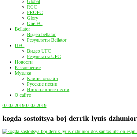
Global
RCC
PROFC
Glory
One FC
Bellator
Видео bellator
Результаты Bellator
UFC
Видео UFC
Результаты UFC
Новости
Развлечение
Музыка
Клипы онлайн
Русские песни
Иностранные песни
О сайте
07.03.2019
07.03.2019
kogda-sostoitsya-boj-derrik-lyuis-dzhunior