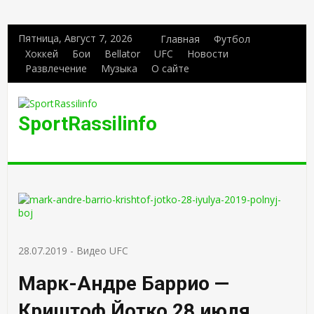
Пятница, Август 7, 2026
Главная
Футбол
Хоккей
Бои
Bellator
UFC
Новости
Развлечение
Музыка
О сайте
SportRassilinfo
28.07.2019
-
Видео UFC
Марк-Андре Баррио —
Криштоф Йотко 28 июля