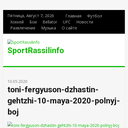
Пятница, Август 7, 2026
Главная
Футбол
Хоккей
Бои
Bellator
UFC
Новости
Развлечение
Музыка
О сайте
SportRassilinfo
10.05.2020
toni-fergyuson-dzhastin-
gehtzhi-10-maya-2020-polnyj-
boj