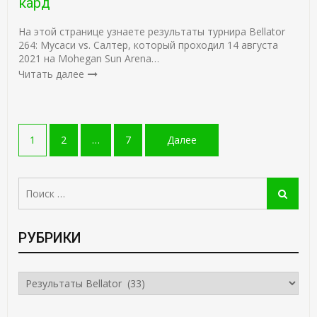
кард
На этой странице узнаете результаты турнира Bellator
264: Мусаси vs. Салтер, который проходил 14 августа
2021 на Mohegan Sun Arena…
Читать далее
Навигация
1
2
…
7
Далее
по
записям
Поиск:
Поиск
РУБРИКИ
РУБРИКИ