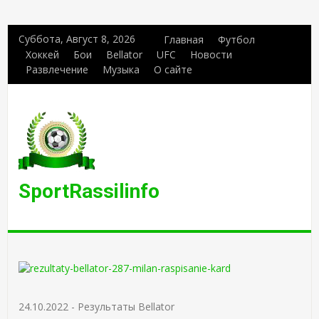
Суббота, Август 8, 2026
Главная
Футбол
Хоккей
Бои
Bellator
UFC
Новости
Развлечение
Музыка
О сайте
SportRassilinfo
24.10.2022
-
Результаты Bellator