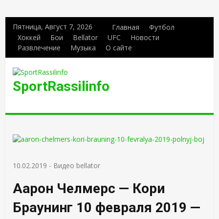
Пятница, Август 7, 2026
Главная
Футбол
Хоккей
Бои
Bellator
UFC
Новости
Развлечение
Музыка
О сайте
SportRassilinfo
10.02.2019
-
Видео bellator
Аарон Челмерс — Кори
Браунинг 10 февраля 2019 —