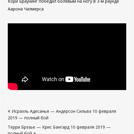
Кори Браунинг победил болевым на ногу в 3-м раунде
Аарона Чалмерса
Навигация
Исраэль Адесанья — Андерсон Сильва 10 февраля
по
2019 — полный бой
записям
Терри Брэзье — Крис Бангард 10 февраля 2019 —
полный бой