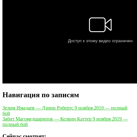
Навигация по записям
Зелим Имадаев — Дэнни Робертс 9 ноября 2019 — полный
бой
Забит Магомедшарипов — Келвин Каттер 9 ноября 2019 —
полный бой
Сейчас смотрят: