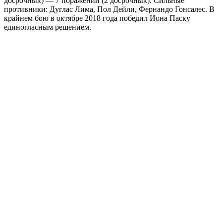
досрочных) — 7 поражений (2 досрочных). Сильные
противники: Дуглас Лима, Пол Дейли, Фернандо Гонсалес. В
крайнем бою в октябре 2018 года победил Иона Паску
единогласным решением.