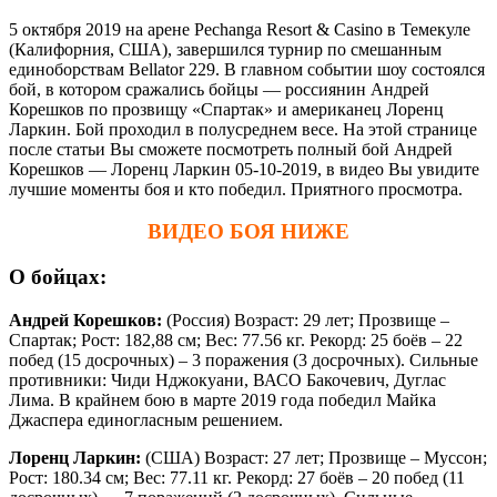
5 октября 2019 на арене Pechanga Resort & Casino в Темекуле
(Калифорния, США), завершился турнир по смешанным
единоборствам Bellator 229. В главном событии шоу состоялся
бой, в котором сражались бойцы — россиянин Андрей
Корешков по прозвищу «Спартак» и американец Лоренц
Ларкин. Бой проходил в полусреднем весе. На этой странице
после статьи Вы сможете посмотреть полный бой Андрей
Корешков — Лоренц Ларкин 05-10-2019, в видео Вы увидите
лучшие моменты боя и кто победил. Приятного просмотра.
ВИДЕО БОЯ НИЖЕ
О бойцах:
Андрей Корешков:
(Россия) Возраст: 29 лет; Прозвище –
Спартак; Рост: 182,88 см; Вес: 77.56 кг. Рекорд: 25 боёв – 22
побед (15 досрочных) – 3 поражения (3 досрочных). Сильные
противники: Чиди Нджокуани, ВАСО Бакочевич, Дуглас
Лима. В крайнем бою в марте 2019 года победил Майка
Джаспера единогласным решением.
Лоренц Ларкин:
(США) Возраст: 27 лет; Прозвище – Муссон;
Рост: 180.34 см; Вес: 77.11 кг. Рекорд: 27 боёв – 20 побед (11