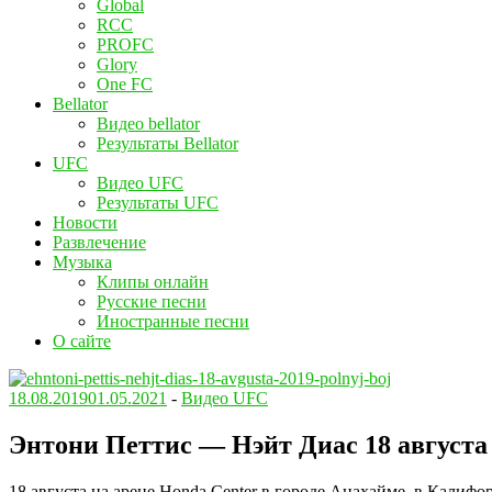
Global
RCC
PROFC
Glory
One FC
Bellator
Видео bellator
Результаты Bellator
UFC
Видео UFC
Результаты UFC
Новости
Развлечение
Музыка
Клипы онлайн
Русские песни
Иностранные песни
О сайте
18.08.2019
01.05.2021
-
Видео UFC
Энтони Петтис — Нэйт Диас 18 августа
18 августа на арене Honda Center в городе Анахайме, в Кали