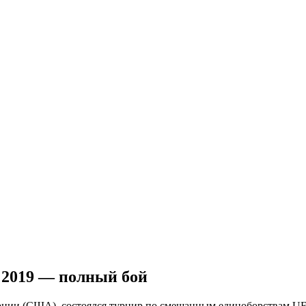
 2019 — полный бой
форнии (США), состоялся турнир по смешанным единоборствам U