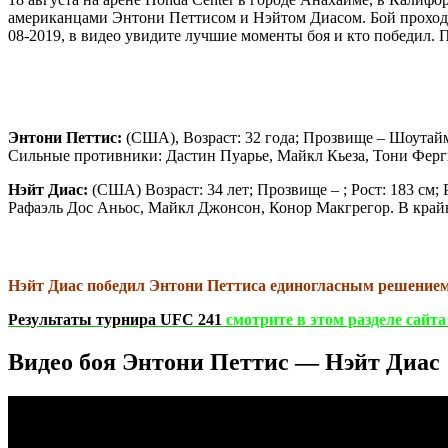
американцами Энтони Петтисом и Нэйтом Диасом. Бой проходил
08-2019, в видео увидите лучшие моменты боя и кто победил. 
Энтони Петтис:
(США), Возраст: 32 года; Прозвище – Шоутайм; 
Сильные противники: Дастин Пуарье, Майкл Кьеза, Тони Ферг
Нэйт Диас:
(США) Возраст: 34 лет; Прозвище – ; Рост: 183 см; 
Рафаэль Дос Аньос, Майкл Джонсон, Конор Макгрегор. В край
Нэйт Диас победил Энтони Петтиса единогласным решением су
Результаты турнира UFC 241
смотрите в этом разделе сайт
Видео боя Энтони Петтис — Нэйт Диас