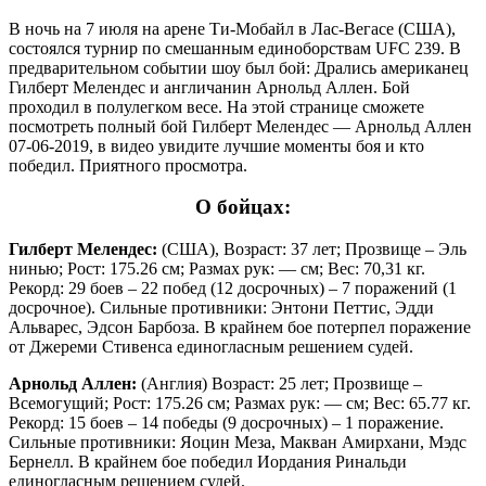
В ночь на 7 июля на арене Ти-Мобайл в Лас-Вегасе (США),
состоялся турнир по смешанным единоборствам UFC 239. В
предварительном событии шоу был бой: Дрались американец
Гилберт Мелендес и англичанин Арнольд Аллен. Бой
проходил в полулегком весе. На этой странице сможете
посмотреть полный бой Гилберт Мелендес — Арнольд Аллен
07-06-2019, в видео увидите лучшие моменты боя и кто
победил. Приятного просмотра.
О бойцах:
Гилберт Мелендес:
(США), Возраст: 37 лет; Прозвище – Эль
нинью; Рост: 175.26 см; Размах рук: — см; Вес: 70,31 кг.
Рекорд: 29 боев – 22 побед (12 досрочных) – 7 поражений (1
досрочное). Сильные противники: Энтони Петтис, Эдди
Альварес, Эдсон Барбоза. В крайнем бое потерпел поражение
от Джереми Стивенса единогласным решением судей.
Арнольд Аллен:
(Англия) Возраст: 25 лет; Прозвище –
Всемогущий; Рост: 175.26 см; Размах рук: — см; Вес: 65.77 кг.
Рекорд: 15 боев – 14 победы (9 досрочных) – 1 поражение.
Сильные противники: Яоцин Меза, Макван Амирхани, Мэдс
Бернелл. В крайнем бое победил Иордания Ринальди
единогласным решением судей.