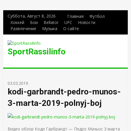
Суббота, Август 8, 2026
Главная
Футбол
Хоккей
Бои
Bellator
UFC
Новости
Развлечение
Музыка
О сайте
SportRassilinfo
03.03.2019
kodi-garbrandt-pedro-munos-
3-marta-2019-polnyj-boj
Видео обзор Коди Гарбрандт — Педро Муньос 3 марта