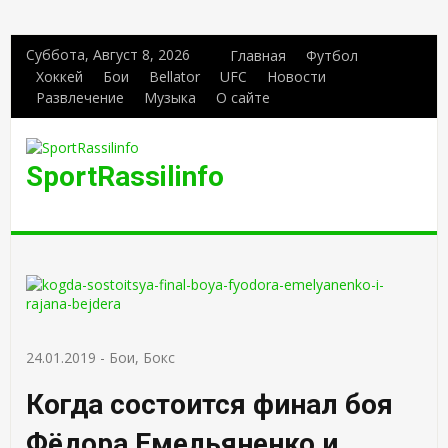
Суббота, Август 8, 2026
Главная
Футбол
Хоккей
Бои
Bellator
UFC
Новости
Развлечение
Музыка
О сайте
SportRassilinfo
24.01.2019
-
Бои
,
Бокс
Когда состоится финал боя
Фёдора Емельяненко и