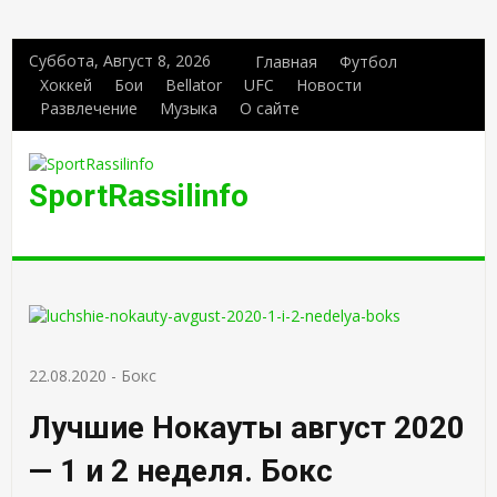
Суббота, Август 8, 2026
Главная
Футбол
Хоккей
Бои
Bellator
UFC
Новости
Развлечение
Музыка
О сайте
SportRassilinfo
22.08.2020
-
Бокс
Лучшие Нокауты август 2020
— 1 и 2 неделя. Бокс