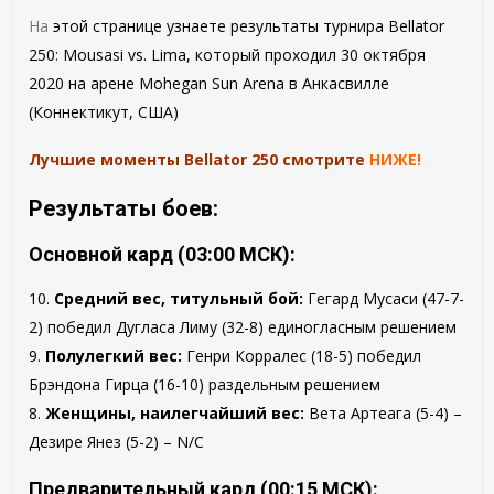
На
этой странице узнаете результаты турнира Bellator
250: Mousasi vs. Lima, который проходил 30 октября
2020 на арене Mohegan Sun Arena в Анкасвилле
(Коннектикут, США)
Лучшие моменты Bellator 250 смотрите
НИЖЕ!
Результаты боев:
Основной кард (03:00 МСК):
10.
Средний вес, титульный бой:
Гегард Мусаси (47-7-
2) победил Дугласа Лиму (32-8) единогласным решением
9.
Полулегкий вес:
Генри Корралес (18-5) победил
Брэндона Гирца (16-10) раздельным решением
8.
Женщины, наилегчайший вес:
Вета Артеага (5-4) –
Дезире Янез (5-2) – N/C
Предварительный кард (00:15 МСК):