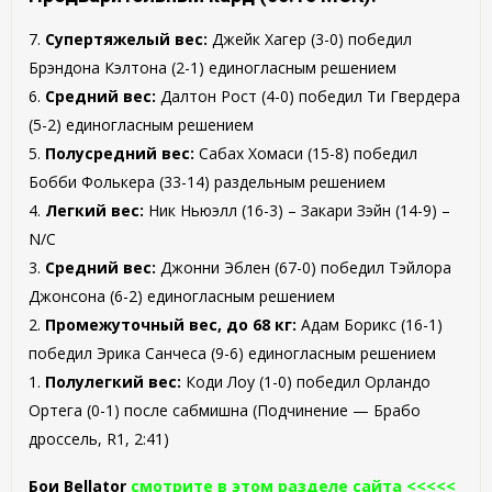
7.
Супертяжелый вес:
Джейк Хагер (3-0) победил
Брэндона Кэлтона (2-1) единогласным решением
6.
Средний вес:
Далтон Рост (4-0) победил Ти Гвердера
(5-2) единогласным решением
5.
Полусредний вес:
Сабах Хомаси (15-8) победил
Бобби Фолькера (33-14) раздельным решением
4.
Легкий вес:
Ник Ньюэлл (16-3) – Закари Зэйн (14-9) –
N/C
3.
Средний вес:
Джонни Эблен (67-0) победил Тэйлора
Джонсона (6-2) единогласным решением
2.
Промежуточный вес, до 68 кг:
Адам Борикс (16-1)
победил Эрика Санчеса (9-6) единогласным решением
1.
Полулегкий вес:
Коди Лоу (1-0) победил Орландо
Ортега (0-1) после сабмишна (Подчинение — Брабо
дроссель, R1, 2:41)
Бои Bellator
смотрите в этом разделе сайта <<<<<