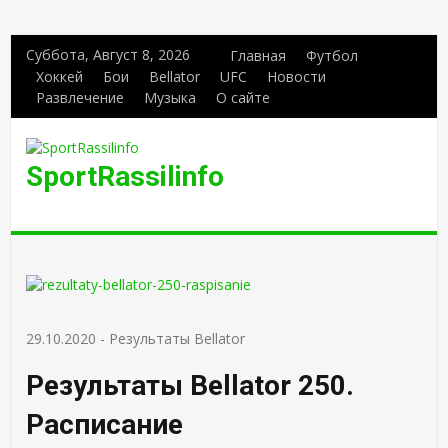
Суббота, Август 8, 2026
Главная
Футбол
Хоккей
Бои
Bellator
UFC
Новости
Развлечение
Музыка
О сайте
SportRassilinfo
29.10.2020
-
Результаты Bellator
Результаты Bellator 250.
Расписание