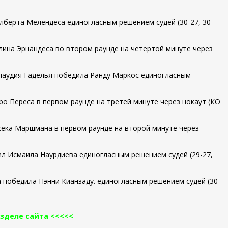
лберта Мелендеса единогласным решением судей (30-27, 30-
ина Эрнандеса во втором раунде на четертой минуте через
аудия Гаделья победила Ранду Маркос единогласным
о Переса в первом раунде на третей минуте через нокаут (КО
ка Маршмана в первом раунде на второй минуте через
л Исмаила Наурдиева единогласным решением судей (29-27,
победила Пэнни Кианзаду. единогласным решением судей (30-
азделе сайта <<<<<