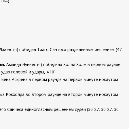
США).
!
жонс (ч) победил Тиаго Сантоса разделенным решением (47-
ой:
Аманда Нуньес (ч) победила Холли Холм в первом раунде
удар головой и удары, 4:10)
Бена Аскрена в первом раунде на первой минуте нокаутом
ка Рокхолда во втором раунде на второй минуте нокаутом
го Санчеса единогласным решением судей (30-27, 30-27, 30-