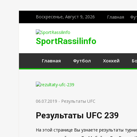
Воскресенье, Август 9, 2026
Главная
Фу
SportRassilinfo
Главная
Футбол
Хоккей
Б
06.07.2019
-
Результаты UFC
Результаты UFC 239
На этой странице Вы узнаете результаты турни