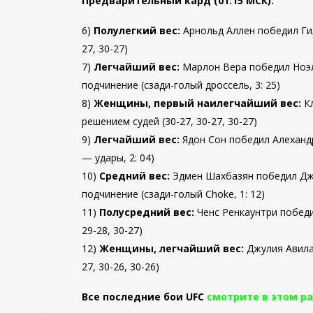
Предварительный кард (01:15 МСК):
6)
Полулегкий вес:
Арнольд Аллен победил Ги
27, 30-27)
7)
Легчайший вес:
Марлон Вера победил Ноэл
подчинение (сзади-голый дроссель, 3: 25)
8)
Женщины, первый наилегчайший вес:
Кл
решением судей (30-27, 30-27, 30-27)
9)
Легчайший вес:
Ядон Сон победил Алехандр
— удары, 2: 04)
10)
Средний вес:
Эдмен Шахбазян победил Дже
подчинение (сзади-голый Choke, 1: 12)
11)
Полусредний вес:
Ченс Ренкаунтри победи
29-28, 30-27)
12)
Женщины, легчайший вес:
Джулия Авила 
27, 30-26, 30-26)
Все последние бои UFC
смотрите в этом р