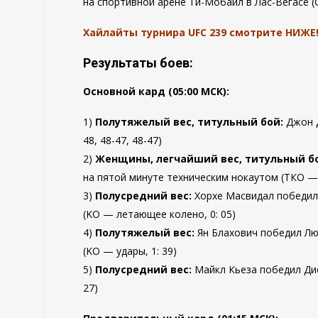
на спортивной арене Ти-Мобайл в Лас-Вегасе (
Хайлайты турнира UFC 239 смотрите НИЖЕ
Результаты боев:
Основной кард (05:00 МСК):
1)
Полутяжелый вес, титульный бой:
Джон Д
48, 48-47, 48-47)
2)
Женщины, легчайший вес, титульный б
на пятой минуте техническим нокаутом (ТКО — 
3)
Полусредний вес:
Хорхе Масвидал победил 
(KO — летающее колено, 0: 05)
4)
Полутяжелый вес:
Ян Блахович победил Лю
(KO — удары, 1: 39)
5)
Полусредний вес:
Майкл Кьеза победил Дие
27)