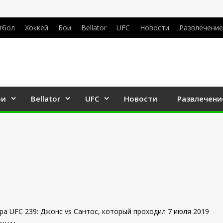
тбол
Хоккей
Бои
Bellator
UFC
Новости
Развлечение
ои
Bellator
UFC
Новости
Развлечени
ра UFC 239: Джонс vs Сантос, который проходил 7 июля 2019