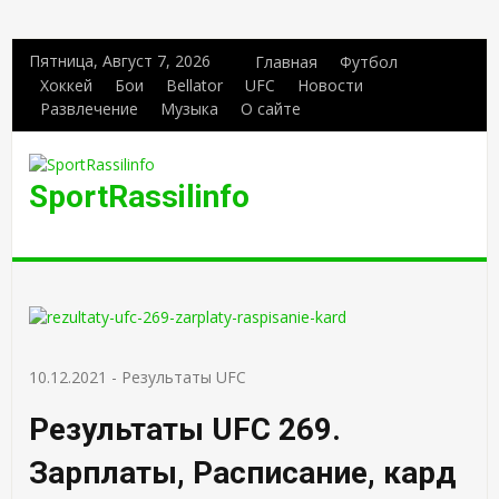
Пятница, Август 7, 2026
Главная
Футбол
Хоккей
Бои
Bellator
UFC
Новости
Развлечение
Музыка
О сайте
SportRassilinfo
10.12.2021
-
Результаты UFC
Результаты UFC 269.
Зарплаты, Расписание, кард