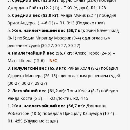
7.
Средний вес (83,9 кг):
Бруно Силва (22-6) победил
Джордана Райта (12-2 (1)) – TKO (Удары), R1, 1:28
6.
Средний вес (83,9 кг):
Андрэ Муниз (22-4) победил
Эрика Андерса (14-6 (1)) – R1, 3:13 (Подлокотник)
5.
Жен. наилегчайший вес (56,7 кг):
Эрин Блэнчфилд
(8-1) победил Миранду Мэверик (9-4) единогласным
решением судей (30-27, 30-27, 30-27)
4.
Наилегчайший вес (56,7 кг):
Алекс Перес (24-6) –
Мэтт Шнелл (15-6) –
N/C
3.
Полулегкий вес (65,8 кг):
Райан Холл (9-2) победил
Дэррика Миннера (26-13) единогласным решением судей
(30-27, 30-27, 29-27)
2.
Легчайший вес (61,2 кг):
Тони Келли (8-2) победил
Рэнди Коста (6-3) – TKO (Локти), R2, 4:15
1.
Жен. наилегчайший вес (56,7 кг):
Джиллиан
Робертсон (10-6) победила Присцилу Кашуэйра (10-4) –
R1, 4:59 (Удушение сзади)