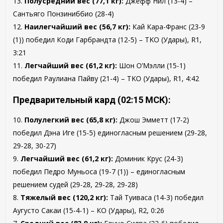
13.
Полусредний вес (77,1 кг):
Джефф Нил (13-4) –
Сантьяго Понзиниббио (28-4)
12.
Наилегчайший вес (56,7 кг):
Кай Кара-Франс (23-9
(1)) победил Коди Гарбрандта (12-5) – TKO (Удары), R1,
3:21
11.
Легчайший вес (61,2 кг):
Шон О’Мэлли (15-1)
победил Раулиана Пайву (21-4) – TKO (Удары), R1, 4:42
Предварительный кард (02:15 МСК):
10.
Полулегкий вес (65,8 кг):
Джош Эмметт (17-2)
победил Дэна Иге (15-5) единогласным решением (29-28,
29-28, 30-27)
9.
Легчайший вес (61,2 кг):
Доминик Крус (24-3)
победил Педро Муньоса (19-7 (1)) – единогласным
решением судей (29-28, 29-28, 29-28)
8.
Тяжелый вес (120,2 кг):
Тай Туиваса (14-3) победил
Аугусто Сакаи (15-4-1) – КО (Удары), R2, 0:26