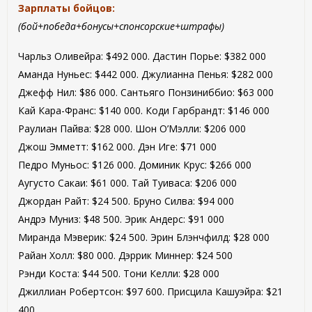
Зарплаты бойцов:
(бой+победа+бонусы+спонсорские+штрафы)
Чарльз Оливейра: $492 000. Дастин Порье: $382 000
Аманда Нуньес: $442 000. Джулианна Пенья: $282 000
Джефф Нил: $86 000. Сантьяго Понзиниббио: $63 000
Кай Кара-Франс: $140 000. Коди Гарбрандт: $146 000
Раулиан Пайва: $28 000. Шон О’Мэлли: $206 000
Джош Эмметт: $162 000. Дэн Иге: $71 000
Педро Муньос: $126 000. Доминик Крус: $266 000
Аугусто Сакаи: $61 000. Тай Туиваса: $206 000
Джордан Райт: $24 500. Бруно Силва: $94 000
Андрэ Муниз: $48 500. Эрик Андерс: $91 000
Миранда Мэверик: $24 500. Эрин Блэнчфилд: $28 000
Райан Холл: $80 000. Дэррик Миннер: $24 500
Рэнди Коста: $44 500. Тони Келли: $28 000
Джиллиан Робертсон: $97 600. Присцила Кашуэйра: $21
400