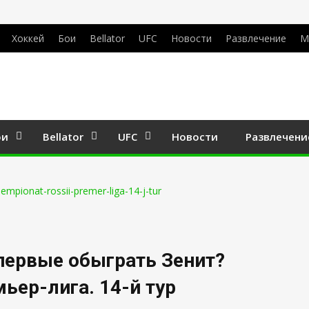
Хоккей
Бои
Bellator
UFC
Новости
Развлечение
М
ои
Bellator
UFC
Новости
Развлечени
первые обыграть Зенит?
ьер-лига. 14-й тур