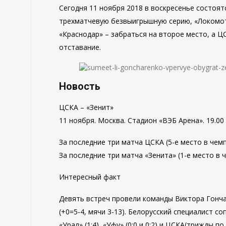
Сегодня 11 ноября 2018 в воскресенье состоят
трехматчевую безвыигрышную серию, «Локомот
«Краснодар» – забраться на второе место, а Ц
отставание.
Новость
ЦСКА – «Зенит»
11 ноября. Москва. Стадион «ВЭБ Арена». 19.00
За последние три матча ЦСКА (5-е место в чем
За последние три матча «Зенита» (1-е место в 
Интересный факт
Девять встреч провели команды Виктора Гонча
(+0=5-4, мячи 3-13). Белорусский специалист соп
«Урал» (1:4), «Уфу» (0:0 и 0:2) и ЦСКА(трижды по 