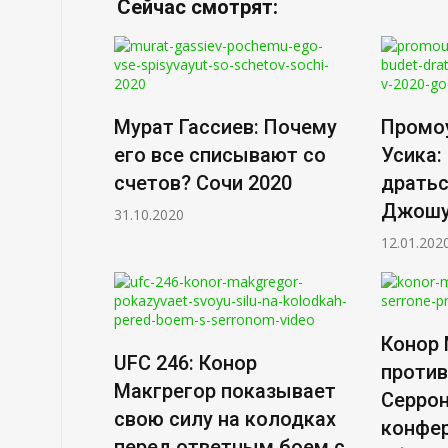
Сейчас смотрят:
Мурат Гассиев: Почему
Промо
его все списывают со
Усика:
счетов? Сочи 2020
дратьс
Джошуа
31.10.2020
12.01.202
Конор 
UFC 246: Конор
проти
Макгрегор показывает
Серрон
свою силу на колодках
конфе
перед ответным боем с