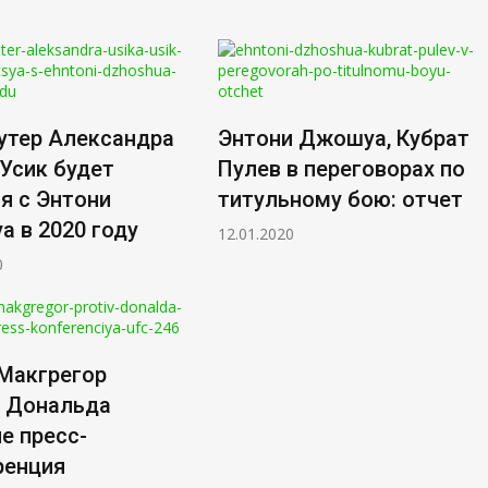
утер Александра
Энтони Джошуа, Кубрат
 Усик будет
Пулев в переговорах по
я с Энтони
титульному бою: отчет
 в 2020 году
12.01.2020
0
Макгрегор
в Дональда
е пресс-
ренция