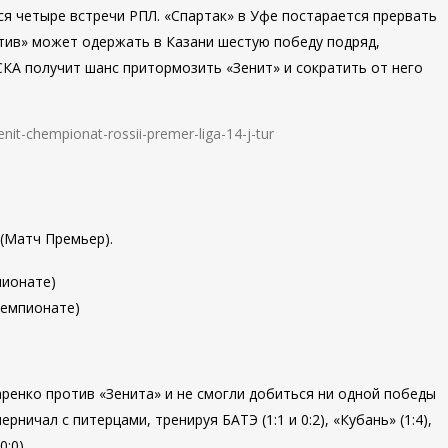
ся четыре встречи РПЛ. «Спартак» в Уфе постарается прервать
ив» может одержать в Казани шестую победу подряд,
СКА получит шанс притормозить «Зенит» и сократить от него
 (Матч Премьер).
пионате)
чемпионате)
ренко против «Зенита» и не смогли добиться ни одной победы
ерничал с питерцами, тренируя БАТЭ (1:1 и 0:2), «Кубань» (1:4),
0:0).