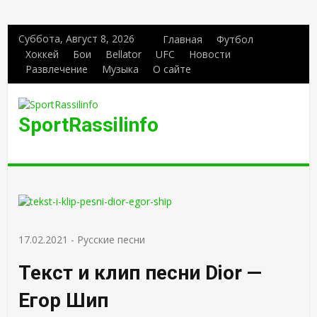
Суббота, Август 8, 2026
Главная
Футбол
Хоккей
Бои
Bellator
UFC
Новости
Развлечение
Музыка
О сайте
SportRassilinfo
17.02.2021
-
Русские песни
Текст и клип песни Dior —
Егор Шип