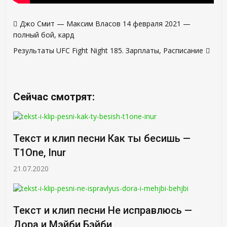
Навигация
Джо Смит — Максим Власов 14 февраля 2021 —
по
полный бой, кард
записям
Результаты UFC Fight Night 185. Зарплаты, Расписание
Сейчас смотрят:
Текст и клип песни Как ты бесишь —
T1One, Inur
21.07.2020
Текст и клип песни Не исправлюсь —
Дора и Мэйби Бэйби