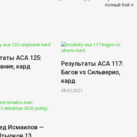
полный бой
таты АСА 125:
Результаты АСА 117:
ание, кард
Багов vs Сильверио,
1
кард
08.02.2021
ед Исмаилов —
Штырков 13