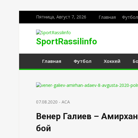
Пятница, Август 7, 2026
Главная
Футбол
SportRassilinfo
Главная
Футбол
Хоккей
Б
07.08.2020
-
ACA
Венер Галиев – Амирхан
бой