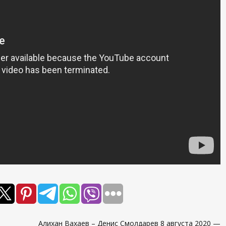
Алихан Вахаев – Денис Смолдарев 8 августа 2020 —