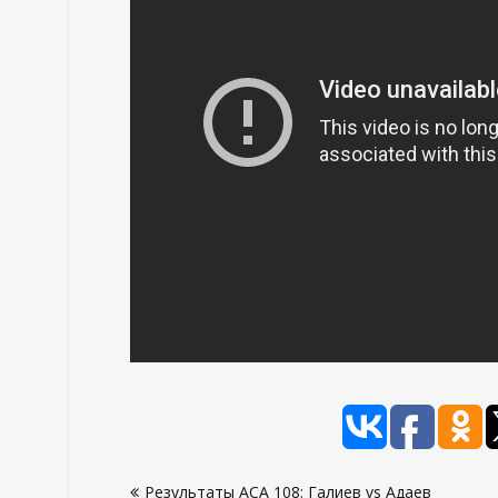
Навигация
Результаты АСА 108: Галиев vs Адаев