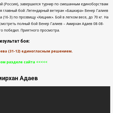
ный (Россия), завершился турнир по смешанным единоборствам
лся главный бой: Легендарный ветеран «Башкира» Венер Галиев
 (16-3) по прозвищу «Хищник». Бой в легком весе, до 70 кг. На
смотреть полный бой Венер Галиев – Амирхан Адаев 08-08-
то победил. Приятного просмотра.
езультат боя:
иева (31-12) единогласным решением.
том разделе сайта <<<<<
мирхан Адаев