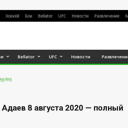
Хоккей
Бои
Bellator
UFC
Новости
Развлечение
М
ои
Bellator
UFC
Новости
Развлечени
 Адаев 8 августа 2020 — полный