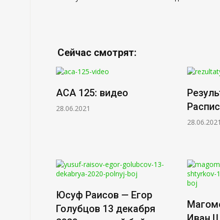
по
записям
Сейчас смотрят:
ACA 125: видео
Резуль
Распис
28.06.2021
28.06.202
Юсуф Раисов — Егор
Магом
Голубцов 13 декабря
Иван 