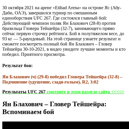
30 октября 2021 на арене «Etihad Arena» на острове Яс (Абу-
Даби, ОАЭ), завершился турнир по смешанным
единоборствам UFC 267. Где состоялся главный бой:
Действующий чемпион поляк Ян Блахович (28-8) против
бразильца Гловера Тейшейра (32-7), занимающего прямо
сейчас первую строчку рейтинга. Бой в полутяжелом весе, до
93 кг — 5-раундовый. На этой странице узнаете результат и
сможете посмотреть полный бой Ян Блахович – Гловер
Тейшейра 30-10-2021, в видео увидите лучшие моменты и кто
победил. Приятного просмотра.
Результат боя:
Ян Блахович (ч) (29-8) победил Гловера Тейшейра (32-8) –
Подчинение (удушение, сзади-голым), R2, 3:02
Результаты UFC 267
смотрите в этом разделе сайта <<<<<
Ян Блахович – Гловер Тейшейра:
Вспоминаем бой