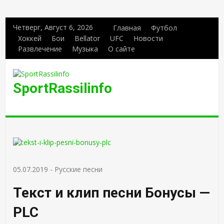
Четверг, Август 6, 2026
Главная
Футбол
Хоккей
Бои
Bellator
UFC
Новости
Развлечение
Музыка
О сайте
SportRassilinfo
05.07.2019
-
Русские песни
Текст и клип песни Бонусы —
PLC